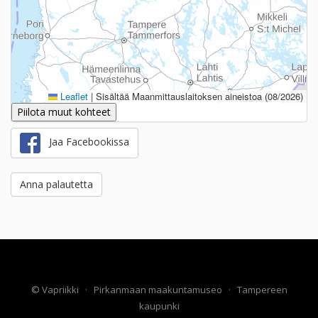
Leaflet
|
Sisältää Maanmittauslaitoksen aineistoa (08/2026)
Piilota muut kohteet
Jaa Facebookissa
Anna palautetta
©
Vapriikki
·
Pirkanmaan maakuntamuseo
·
Tampereen
kaupunki