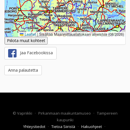
Leaflet
|
Sisältää Maanmittauslaitoksen aineistoa (08/2026)
Piilota muut kohteet
Jaa Facebookissa
Anna palautetta
©
Vapriikki
·
Pirkanmaan maakuntamuseo
·
Tampereen
kaupunki
Yhteystiedot
·
Tietoa Siiristä
·
Hakuohjeet
·