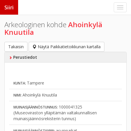
Siiri
Arkeologinen kohde
Ahoinkylä
Knuutila
Takaisin
Näytä Paikkatietoikkunan kartalla
Perustiedot
Tampere
KUNTA:
Ahoinkylä Knuutila
NIMI:
1000041325
MUINAISJÄÄNNÖSTUNNUS:
(Museoviraston ylläpitämän valtakunnallisen
muinaisjäännösrekisterin tunnus)
asuinpaikat
MUINAISJÄÄNNÖSTYYPPI: