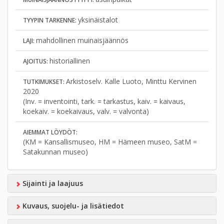
yksinäistalot
TYYPIN TARKENNE:
mahdollinen muinaisjäännös
LAJI:
historiallinen
AJOITUS:
Arkistoselv. Kalle Luoto, Minttu Kervinen
TUTKIMUKSET:
2020
(Inv. = inventointi, tark. = tarkastus, kaiv. = kaivaus,
koekaiv. = koekaivaus, valv. = valvonta)
AIEMMAT LÖYDÖT:
(KM = Kansallismuseo, HM = Hämeen museo, SatM =
Satakunnan museo)
Sijainti ja laajuus
Kuvaus, suojelu- ja lisätiedot