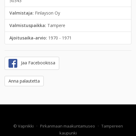
50343
Valmistaja:
Finlayson Oy
Valmistuspaikka:
Tampere
Ajoitusaika-arvio:
1970 - 1971
Jaa Facebookissa
Anna palautetta
©
Vapriikki
·
Pirkanmaan maakuntamuseo
·
Tampereen
kaupunki