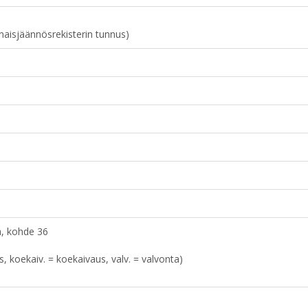
naisjäännösrekisterin tunnus)
a, kohde 36
aus, koekaiv. = koekaivaus, valv. = valvonta)