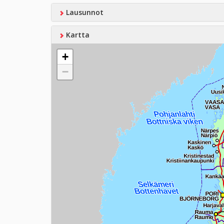
Lausunnot
Kartta
+
−