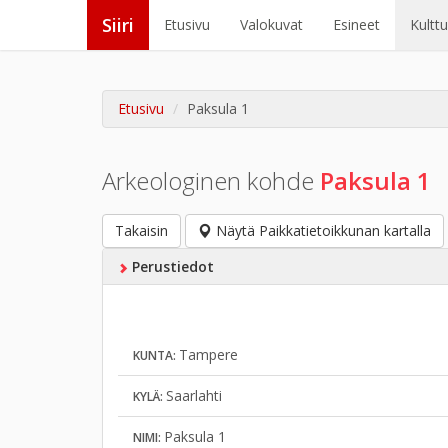
Siiri
Etusivu
Valokuvat
Esineet
Kultt
Etusivu
Paksula 1
Arkeologinen kohde
Paksula 1
Takaisin
Näytä Paikkatietoikkunan kartalla
Perustiedot
Tampere
KUNTA:
Saarlahti
KYLÄ:
Paksula 1
NIMI: