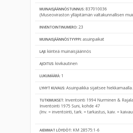
837010036
MUINAISJÄÄNNÖSTUNNUS:
(Museoviraston ylläpitämän valtakunnallisen mui
23
INVENTOINTINUMERO:
asuinpaikat
MUINAISJÄÄNNÖSTYYPPI:
kiinteä muinaisjäännös
LAJI:
kivikautinen
AJOITUS:
1
LUKUMÄÄRÄ:
Asuinpaikka sijaitsee hiekkamaalla.
LYHYT KUVAUS:
Inventointi 1994 Nurminen & Rajal
TUTKIMUKSET:
Inventointi 1975 Suni, kohde 47
(Inv. = inventointi, tark. = tarkastus, kaiv. = kaiv
KM 28575:1-6
AIEMMAT LÖYDÖT: