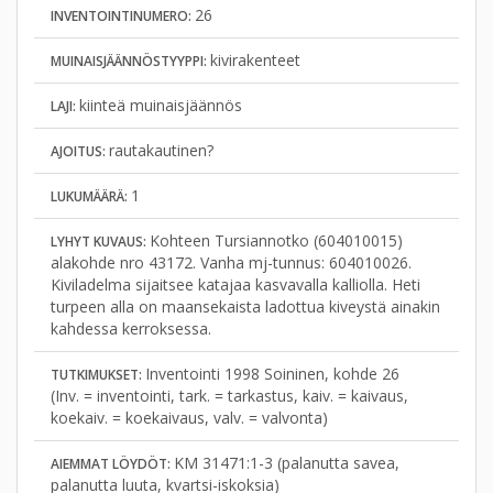
26
INVENTOINTINUMERO:
kivirakenteet
MUINAISJÄÄNNÖSTYYPPI:
kiinteä muinaisjäännös
LAJI:
rautakautinen?
AJOITUS:
1
LUKUMÄÄRÄ:
Kohteen Tursiannotko (604010015)
LYHYT KUVAUS:
alakohde nro 43172. Vanha mj-tunnus: 604010026.
Kiviladelma sijaitsee katajaa kasvavalla kalliolla. Heti
turpeen alla on maansekaista ladottua kiveystä ainakin
kahdessa kerroksessa.
Inventointi 1998 Soininen, kohde 26
TUTKIMUKSET:
(Inv. = inventointi, tark. = tarkastus, kaiv. = kaivaus,
koekaiv. = koekaivaus, valv. = valvonta)
KM 31471:1-3 (palanutta savea,
AIEMMAT LÖYDÖT:
palanutta luuta, kvartsi-iskoksia)