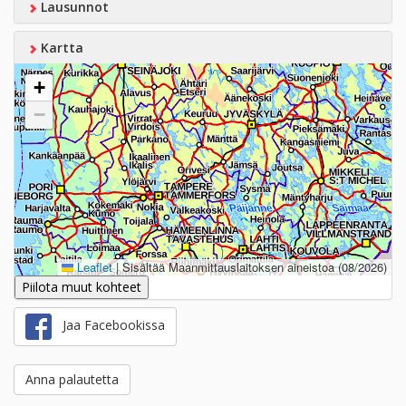
Lausunnot
Kartta
+
−
Leaflet
|
Sisältää Maanmittauslaitoksen aineistoa (08/2026)
Piilota muut kohteet
Jaa Facebookissa
Anna palautetta