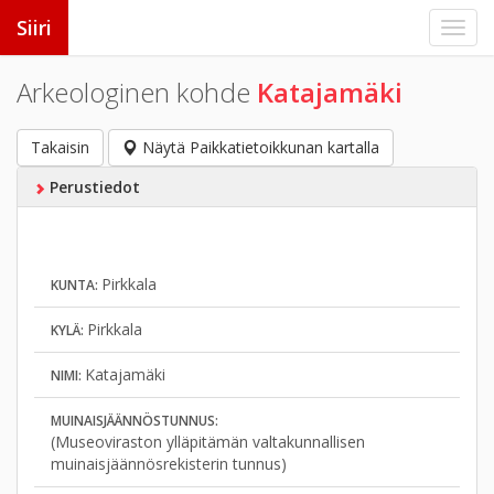
Siiri
Arkeologinen kohde
Katajamäki
Takaisin
Näytä Paikkatietoikkunan kartalla
Perustiedot
Pirkkala
KUNTA:
Pirkkala
KYLÄ:
Katajamäki
NIMI:
MUINAISJÄÄNNÖSTUNNUS:
(Museoviraston ylläpitämän valtakunnallisen
muinaisjäännösrekisterin tunnus)