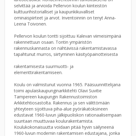
selvittää ja arvioida Pellervon koulun kiinteistön
kulttuurihistorialliset ja kaupunkikuvalliset
ominaispiirteet ja arvot. Inventoinnin on tenyt Anna-
Leena Toivonen.
Pellervon koulun tontti sijoittuu Kalevan viimeisimpänä
rakennettuun osaan. Tontin ympäristön
rakennuskannasta on nähtävissä rakentamistavassa
tapahtunut murros, siirtyminen käsityöpainotteisesta
rakentamisesta suurmuotti- ja
elementtirakentamiseen.
Koulu on valmistunut vuonna 1965. Pääsuunnittelijana
toimi apulaiskaupunginarkkitehti Olavi Suvitie
Tampereen kaupungin Rakennustoimiston
Arkkitehtiosastolta. Rakennus ja sen välittömään
yhteyteen sijoittuva piha-alue pyöräkatoksineen
edustavat 1960-luvun jälkipuoliskon rationaalisempaan
suuntaan muuttuvaa koulurakentamista.
Koulukokonaisuutta voidaan pitää hyvin säilyneenä
1960-luvun modernin rakentamisen edustajana, jonka