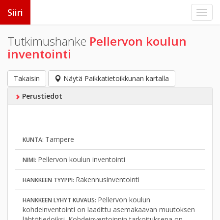
Siiri
Tutkimushanke
Pellervon koulun
inventointi
Takaisin
Näytä Paikkatietoikkunan kartalla
Perustiedot
Tampere
KUNTA:
Pellervon koulun inventointi
NIMI:
Rakennusinventointi
HANKKEEN TYYPPI:
Pellervon koulun
HANKKEEN LYHYT KUVAUS:
kohdeinventointi on laadittu asemakaavan muutoksen
lähtötiedoiksi. Kohdeinventoinnin tarkoituksena on