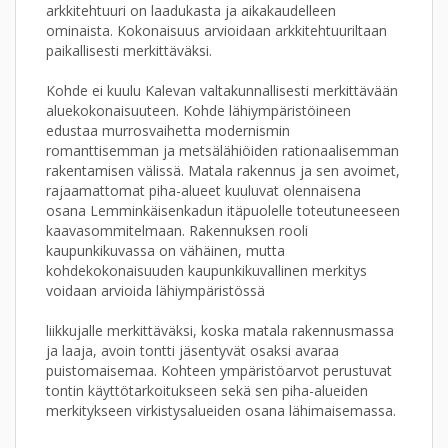
arkkitehtuuri on laadukasta ja aikakaudelleen
ominaista. Kokonaisuus arvioidaan arkkitehtuuriltaan
paikallisesti merkittäväksi.
Kohde ei kuulu Kalevan valtakunnallisesti merkittävään
aluekokonaisuuteen. Kohde lähiympäristöineen
edustaa murrosvaihetta modernismin
romanttisemman ja metsälähiöiden rationaalisemman
rakentamisen välissä. Matala rakennus ja sen avoimet,
rajaamattomat piha-alueet kuuluvat olennaisena
osana Lemminkäisenkadun itäpuolelle toteutuneeseen
kaavasommitelmaan. Rakennuksen rooli
kaupunkikuvassa on vähäinen, mutta
kohdekokonaisuuden kaupunkikuvallinen merkitys
voidaan arvioida lähiympäristössä
liikkujalle merkittäväksi, koska matala rakennusmassa
ja laaja, avoin tontti jäsentyvät osaksi avaraa
puistomaisemaa. Kohteen ympäristöarvot perustuvat
tontin käyttötarkoitukseen sekä sen piha-alueiden
merkitykseen virkistysalueiden osana lähimaisemassa.