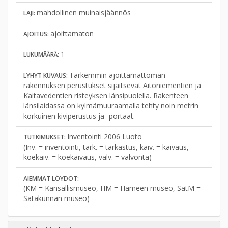
mahdollinen muinaisjäännös
LAJI:
ajoittamaton
AJOITUS:
1
LUKUMÄÄRÄ:
Tarkemmin ajoittamattoman
LYHYT KUVAUS:
rakennuksen perustukset sijaitsevat Aitoniementien ja
Kaitavedentien risteyksen länsipuolella. Rakenteen
länsilaidassa on kylmämuuraamalla tehty noin metrin
korkuinen kiviperustus ja -portaat.
Inventointi 2006 Luoto
TUTKIMUKSET:
(Inv. = inventointi, tark. = tarkastus, kaiv. = kaivaus,
koekaiv. = koekaivaus, valv. = valvonta)
AIEMMAT LÖYDÖT:
(KM = Kansallismuseo, HM = Hämeen museo, SatM =
Satakunnan museo)