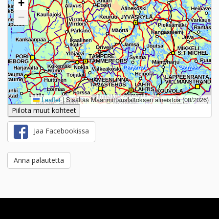
+
−
Leaflet
|
Sisältää Maanmittauslaitoksen aineistoa (08/2026)
Piilota muut kohteet
Jaa Facebookissa
Anna palautetta