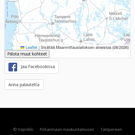
Leaflet
|
Sisältää Maanmittauslaitoksen aineistoa (08/2026)
Piilota muut kohteet
Jaa Facebookissa
Anna palautetta
©
Vapriikki
·
Pirkanmaan maakuntamuseo
·
Tampereen