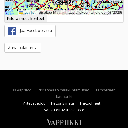
Leaflet
|
Sisältää Maanmittauslaitoksen aineistoa (08/2026)
Piilota muut kohteet
Jaa Facebookissa
Anna palautetta
©
Vapriikki
·
Pirkanmaan maakuntamuseo
·
Tampereen
kaupunki
Yhteystiedot
·
Tietoa Siiristä
·
Hakuohjeet
·
Saavutettavuusseloste