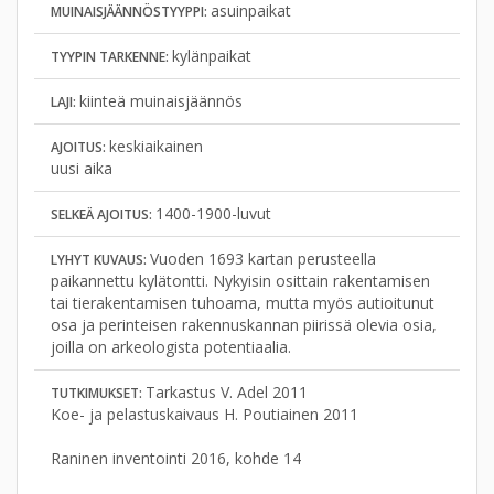
asuinpaikat
MUINAISJÄÄNNÖSTYYPPI:
kylänpaikat
TYYPIN TARKENNE:
kiinteä muinaisjäännös
LAJI:
keskiaikainen
AJOITUS:
uusi aika
1400-1900-luvut
SELKEÄ AJOITUS:
Vuoden 1693 kartan perusteella
LYHYT KUVAUS:
paikannettu kylätontti. Nykyisin osittain rakentamisen
tai tierakentamisen tuhoama, mutta myös autioitunut
osa ja perinteisen rakennuskannan piirissä olevia osia,
joilla on arkeologista potentiaalia.
Tarkastus V. Adel 2011
TUTKIMUKSET:
Koe- ja pelastuskaivaus H. Poutiainen 2011
Raninen inventointi 2016, kohde 14