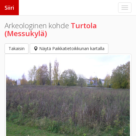
Siiri
Arkeologinen kohde
Turtola
(Messukylä)
Takaisin
Näytä Paikkatietoikkunan kartalla