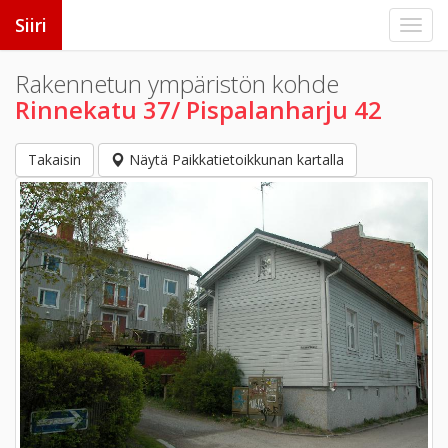
Siiri
Rakennetun ympäristön kohde
Rinnekatu 37/ Pispalanharju 42
Takaisin
Näytä Paikkatietoikkunan kartalla