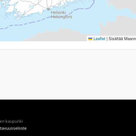
Leaflet
|
Sisältää Maanmi
en kaupunki
ttavuusseloste