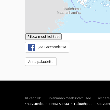
Piilota muut kohteet
Jaa Facebookissa
Anna palautetta
©
Vapriikki
·
Pirkanmaan maakuntamuseo
·
Tampere
Yhteystiedot
·
Tietoa Siiristä
·
Hakuohjeet
·
Saavute