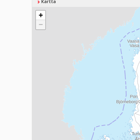
Kartta
+
−