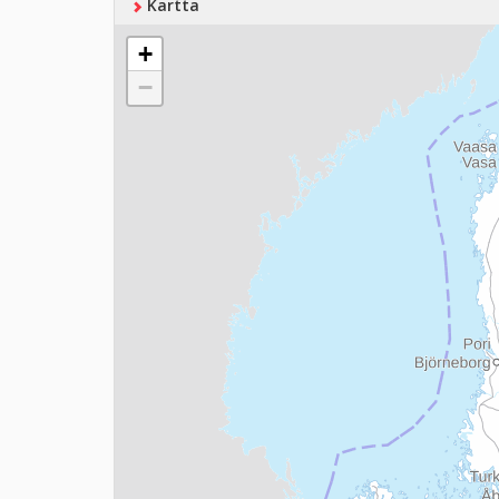
Kartta
+
−