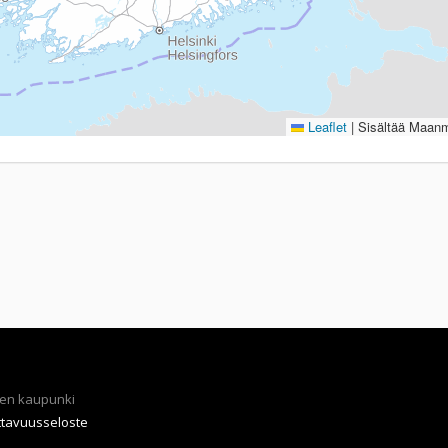
Leaflet
|
Sisältää Maanmi
en kaupunki
ttavuusseloste