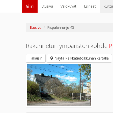
Siiri
Etusivu
Valokuvat
Esineet
Kultt
Etusivu
Pispalanharju 45
Rakennetun ympäristön kohde
P
Takaisin
Näytä Paikkatietoikkunan kartalla