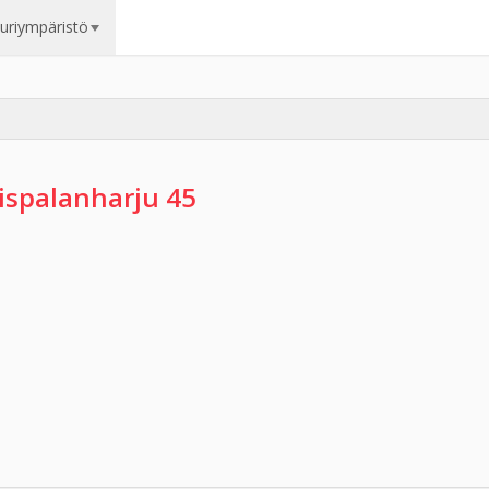
uuriympäristö
ispalanharju 45