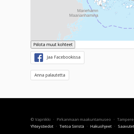
Piilota muut kohteet
Jaa Facebookissa
Anna palautetta
©
Vapriikki
·
Pirkanmaan maakuntamuseo
·
Tampere
Yhteystiedot
·
Tietoa Siiristä
·
Hakuohjeet
·
Saavute