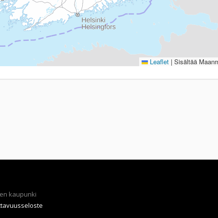
Leaflet
|
Sisältää Maanmi
en kaupunki
ttavuusseloste