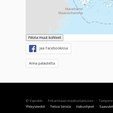
Piilota muut kohteet
Jaa Facebookissa
Anna palautetta
©
Vapriikki
·
Pirkanmaan maakuntamuseo
·
Tampere
Yhteystiedot
·
Tietoa Siiristä
·
Hakuohjeet
·
Saavute