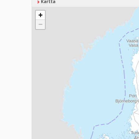
Kartta
+
−