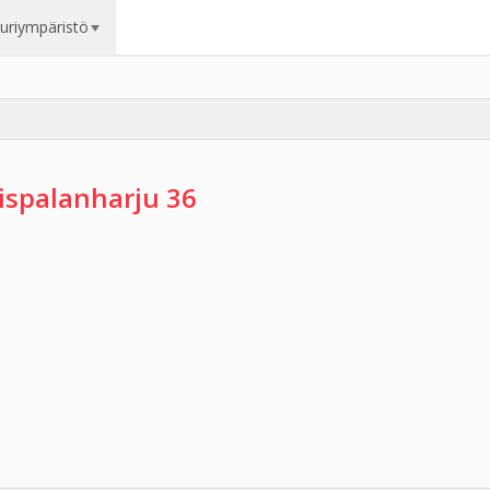
uuriympäristö
ispalanharju 36