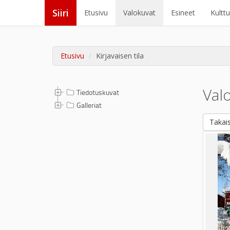
Siiri
Etusivu
Valokuvat
Esineet
Kultt
Etusivu
Kirjavaisen tila
Val
Tiedotuskuvat
Galleriat
Takais