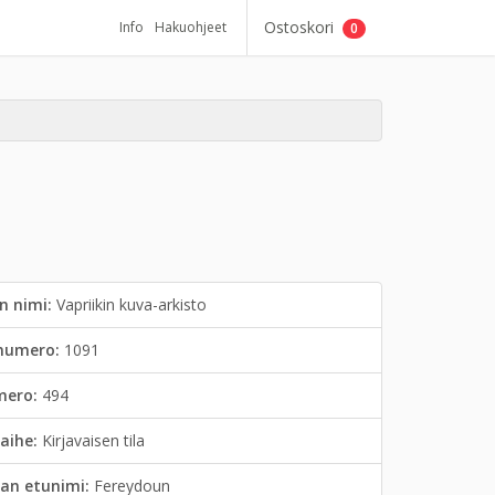
Ostoskori
Info
Hakuohjeet
0
n nimi:
Vapriikin kuva-arkisto
inumero:
1091
mero:
494
aihe:
Kirjavaisen tila
an etunimi:
Fereydoun