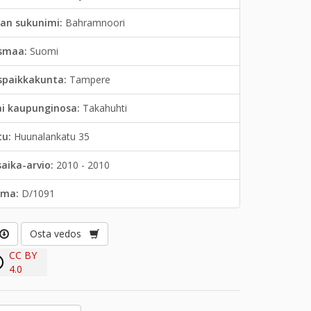
jan sukunimi:
Bahramnoori
smaa:
Suomi
spaikkakunta:
Tampere
ai kaupunginosa:
Takahuhti
tu:
Huunalankatu 35
saika-arvio:
2010 - 2010
lma:
D/1091
Osta vedos
CC BY
4.0