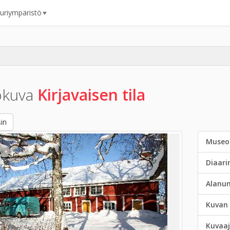
uuriympäristö
okuva
Kirjavaisen tila
in
Museo
Diaar
Alanu
Kuvan 
Kuvaaj