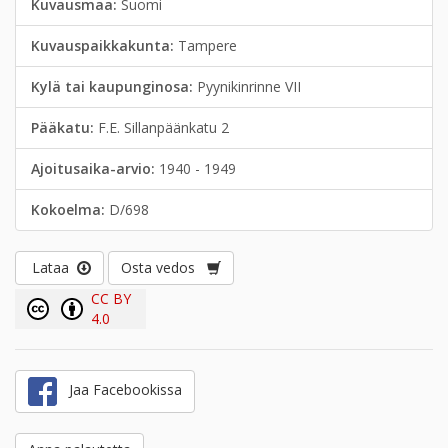
Kuvausmaa:
Suomi
Kuvauspaikkakunta:
Tampere
Kylä tai kaupunginosa:
Pyynikinrinne VII
Pääkatu:
F.E. Sillanpäänkatu 2
Ajoitusaika-arvio:
1940 - 1949
Kokoelma:
D/698
Lataa
Osta vedos
CC BY
4.0
Jaa Facebookissa