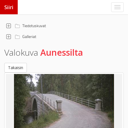
Siiri
Tiedotuskuvat
Galleriat
Valokuva
Aunessilta
Takaisin