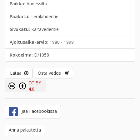
Paikka:
Aunessilta
Pääkatu:
Terälahdentie
Sivukatu:
Kaitavedentie
Ajoitusaika-arvio:
1980 - 1999
Kokoelma:
D/1058
Lataa
Osta vedos
CC BY
4.0
Jaa Facebookissa
Anna palautetta