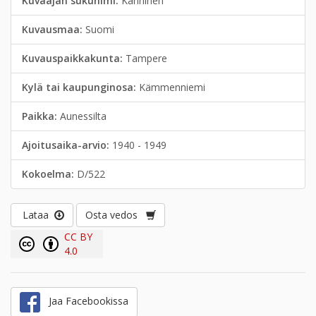
Kuvaajan sukunimi:
Kanninen
Kuvausmaa:
Suomi
Kuvauspaikkakunta:
Tampere
Kylä tai kaupunginosa:
Kämmenniemi
Paikka:
Aunessilta
Ajoitusaika-arvio:
1940 - 1949
Kokoelma:
D/522
Lataa
Osta vedos
CC BY
4.0
Jaa Facebookissa