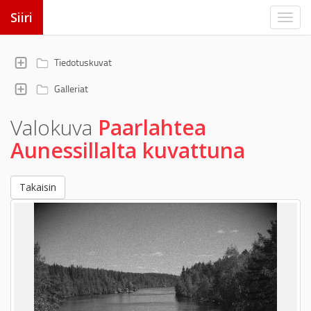
Siiri
Tiedotuskuvat
Galleriat
Valokuva
Paarlahtea
Aunessillalta kuvattuna
Takaisin