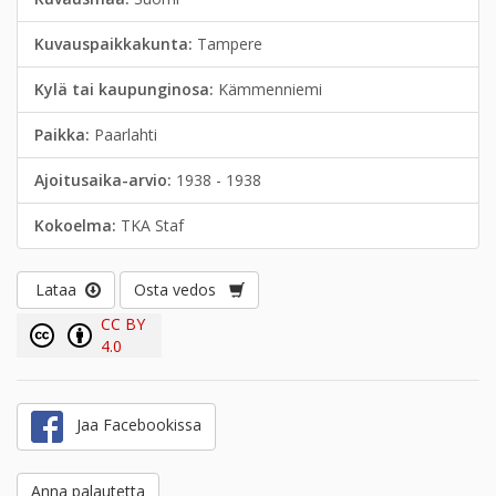
Kuvauspaikkakunta:
Tampere
Kylä tai kaupunginosa:
Kämmenniemi
Paikka:
Paarlahti
Ajoitusaika-arvio:
1938 - 1938
Kokoelma:
TKA Staf
Lataa
Osta vedos
CC BY
4.0
Jaa Facebookissa
Anna palautetta