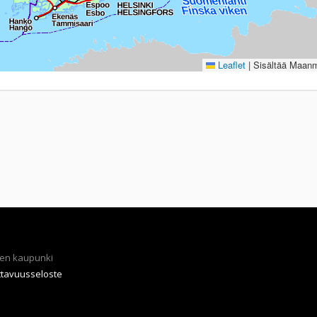
Leaflet
|
Sisältää Maanmi
en kaupunki
ttavuusseloste