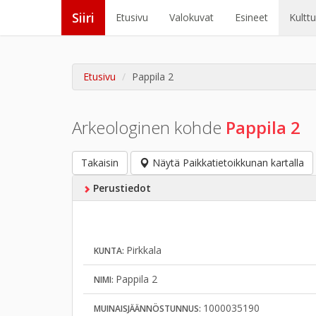
Siiri
Etusivu
Valokuvat
Esineet
Kultt
Etusivu
Pappila 2
Arkeologinen kohde
Pappila 2
Takaisin
Näytä Paikkatietoikkunan kartalla
Perustiedot
Pirkkala
KUNTA:
Pappila 2
NIMI:
1000035190
MUINAISJÄÄNNÖSTUNNUS: