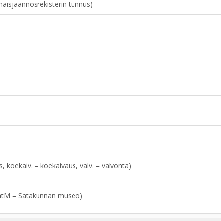
naisjäännösrekisterin tunnus)
aus, koekaiv. = koekaivaus, valv. = valvonta)
atM = Satakunnan museo)