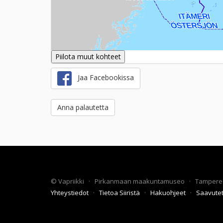
Piilota muut kohteet
Jaa Facebookissa
Anna palautetta
©
Vapriikki
·
Pirkanmaan maakuntamuseo
·
Tampere
Yhteystiedot
·
Tietoa Siiristä
·
Hakuohjeet
·
Saavute