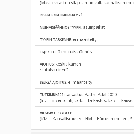
(Museoviraston ylläpitämän valtakunnallisen mui
-1
INVENTOINTINUMERO:
asuinpaikat
MUINAISJÄÄNNÖSTYYPPI:
ei määritelty
TYYPIN TARKENNE:
kiinteä muinaisjäännös
LAJI:
keskiaikainen
AJOITUS:
rautakautinen?
ei määritelty
SELKEÄ AJOITUS:
tarkastus Vadim Adel 2020
TUTKIMUKSET:
(Inv. = inventointi, tark. = tarkastus, kaiv. = kaiv
AIEMMAT LÖYDÖT:
(KM = Kansallismuseo, HM = Hämeen museo, S