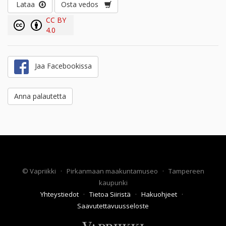
Lataa
Osta vedos
CC BY
4.0
Jaa Facebookissa
Anna palautetta
©
Vapriikki
·
Pirkanmaan maakuntamuseo
·
Tampereen
kaupunki
Yhteystiedot
·
Tietoa Siiristä
·
Hakuohjeet
·
Saavutettavuusseloste