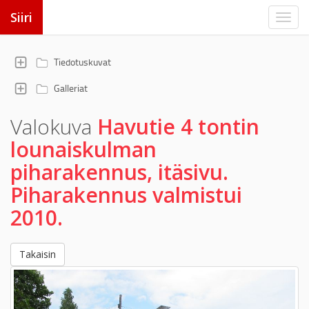
Siiri
Tiedotuskuvat
Galleriat
Valokuva
Havutie 4 tontin
lounaiskulman
piharakennus, itäsivu.
Piharakennus valmistui
2010.
Takaisin