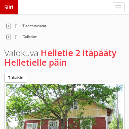
Siiri
Tiedotuskuvat
Galleriat
Valokuva
Helletie 2 itäpääty
Helletielle päin
Takaisin