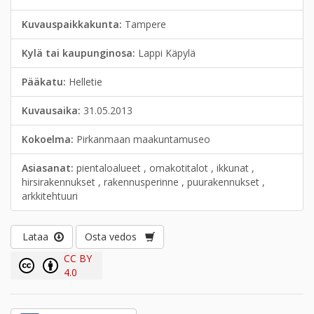
Kuvauspaikkakunta:
Tampere
Kylä tai kaupunginosa:
Lappi Käpylä
Pääkatu:
Helletie
Kuvausaika:
31.05.2013
Kokoelma:
Pirkanmaan maakuntamuseo
Asiasanat:
pientaloalueet , omakotitalot , ikkunat ,
hirsirakennukset , rakennusperinne , puurakennukset ,
arkkitehtuuri
Lataa
Osta vedos
CC BY
4.0