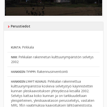
Perustiedot
Pirkkala
KUNTA:
Pirkkalan rakennetun kulttuuriympäristön selvitys
NIMI:
2002
Rakennusinventointi
HANKKEEN TYYPPI:
Pirkkalan rakennettua
HANKKEEN LYHYT KUVAUS:
kulttuuriympäristöä koskeva selvitystyö käynnistettiin
kunnan yleiskaavoituksen yhteydessä kesällä 2002.
Selvitys kattaa koko kunnan ja on tarkkuudeltaan
yleispiirteinen, yleiskaavatason perusselvitys, vastaten
MRL 9§:n vaatimuksia kaavoituksen lähtöaineistosta.