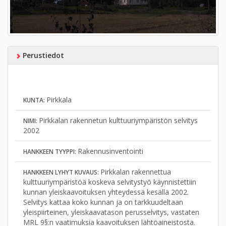
Perustiedot
Pirkkala
KUNTA:
Pirkkalan rakennetun kulttuuriympäristön selvitys
NIMI:
2002
Rakennusinventointi
HANKKEEN TYYPPI:
Pirkkalan rakennettua
HANKKEEN LYHYT KUVAUS:
kulttuuriympäristöä koskeva selvitystyö käynnistettiin
kunnan yleiskaavoituksen yhteydessä kesällä 2002.
Selvitys kattaa koko kunnan ja on tarkkuudeltaan
yleispiirteinen, yleiskaavatason perusselvitys, vastaten
MRL 9§:n vaatimuksia kaavoituksen lähtöaineistosta.