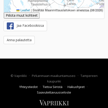
Leaflet
|
Sisältää Maanmittauslaitoksen aineistoa (08/2026)
Piilota muut kohteet
Jaa Facebookissa
Anna palautetta
©
Vapriikki
·
Pirkanmaan maakuntamuseo
·
Tampereen
kaupunki
Yhteystiedot
·
Tietoa Siiristä
·
Hakuohjeet
·
Saavutettavuusseloste