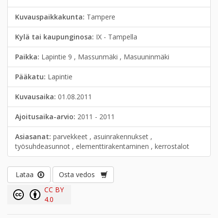
Kuvauspaikkakunta:
Tampere
Kylä tai kaupunginosa:
IX - Tampella
Paikka:
Lapintie 9 , Massunmäki , Masuuninmäki
Pääkatu:
Lapintie
Kuvausaika:
01.08.2011
Ajoitusaika-arvio:
2011 - 2011
Asiasanat:
parvekkeet , asuinrakennukset ,
työsuhdeasunnot , elementtirakentaminen , kerrostalot
Lataa
Osta vedos
CC BY
4.0