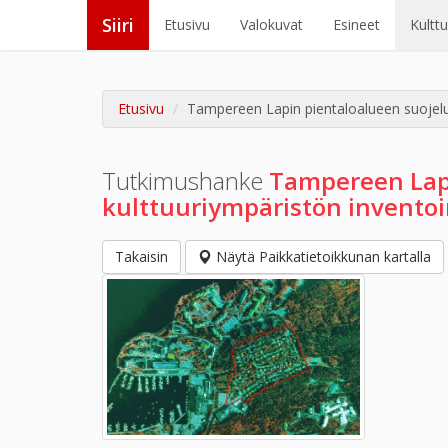
Siiri
Etusivu
Valokuvat
Esineet
Kultt
Etusivu
Tampereen Lapin pientaloalueen suojelu
Tutkimushanke
Tampereen Lap
kulttuuriympäristön inventoi
Takaisin
Näytä Paikkatietoikkunan kartalla