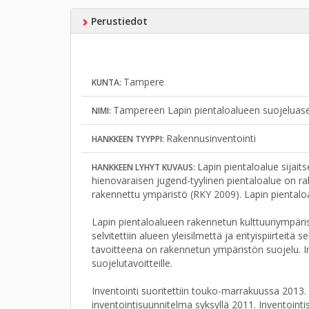
Perustiedot
Tampere
KUNTA:
Tampereen Lapin pientaloalueen suojeluase
NIMI:
Rakennusinventointi
HANKKEEN TYYPPI:
Lapin pientaloalue sijai
HANKKEEN LYHYT KUVAUS:
hienovaraisen jugend-tyylinen pientaloalue on ra
rakennettu ympäristö (RKY 2009). Lapin piental
Lapin pientaloalueen rakennetun kulttuuriympäris
selvitettiin alueen yleisilmettä ja erityispiirteit
tavoitteena on rakennetun ympäristön suojelu. 
suojelutavoitteille.
Inventointi suoritettiin touko-marrakuussa 2013. 
inventointisuunnitelma syksyllä 2011. Inventointisu