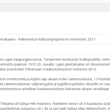
makaava - Rakennetun kulttuuriympäristön inventointi 2013
tsee Lapin kaupunginosassa, Tampereen keskustan koillispuolella. Ve
kennettu pääosin 1910-20 -luvuilla. Lapin pientaloalue on Museovirast
oalue inventoitiin Pirkamaan maakuntamuseon toimesta 2013.
tön inventoinnissa käytiin läpi alueen koko rakennuskanta, 114 kohdet
ä sekä rakennuskannan säilyneisyyttä ja tyypillisiä piirteitä. Alueelle o
Inventoinnissa eritellään kaavamuutoksen kattaman alueen arvokkaat 
Tekijänä oli tutkija Heli Haavisto. Hankkeen kesto oli 6 kuukautta sis
unnitelman työpanos oli 1 kk ja sen laati tutkija Miia Hinnerichsen. Kts