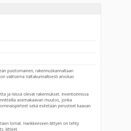
hreän puistomainen, rakennuskannaltaan
on valitsema Valtakunnallisesti arvokas
ta ja niissä olevat rakennukset. Inventoinnissa
n suunnitteilla asemakaavan muutos, jonka
ominaispiirteet sekä esitetään perusteet kaavan
ältäen lomat. Hankkeeseen liittyen on tehty
. liitteet.