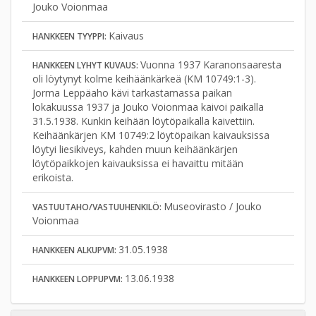
Jouko Voionmaa
Kaivaus
HANKKEEN TYYPPI:
Vuonna 1937 Karanonsaaresta
HANKKEEN LYHYT KUVAUS:
oli löytynyt kolme keihäänkärkeä (KM 10749:1-3).
Jorma Leppäaho kävi tarkastamassa paikan
lokakuussa 1937 ja Jouko Voionmaa kaivoi paikalla
31.5.1938. Kunkin keihään löytöpaikalla kaivettiin.
Keihäänkärjen KM 10749:2 löytöpaikan kaivauksissa
löytyi liesikiveys, kahden muun keihäänkärjen
löytöpaikkojen kaivauksissa ei havaittu mitään
erikoista.
Museovirasto / Jouko
VASTUUTAHO/VASTUUHENKILÖ:
Voionmaa
31.05.1938
HANKKEEN ALKUPVM:
13.06.1938
HANKKEEN LOPPUPVM: