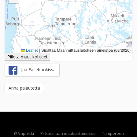
Leaflet
|
Sisältää Maanmittauslaitoksen aineistoa (08/2026)
Piilota muut kohteet
Jaa Facebookissa
Anna palautetta
©
Vapriikki
·
Pirkanmaan maakuntamuseo
·
Tampereen