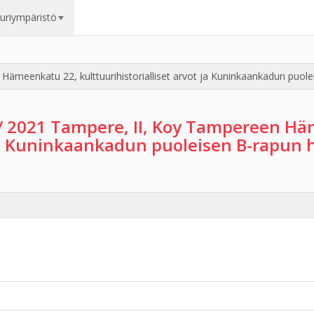
uuriympäristö
ämeenkatu 22, kulttuurihistorialliset arvot ja Kuninkaankadun puole
/ 2021 Tampere, II, Koy Tampereen H
 ja Kuninkaankadun puoleisen B-rapun 