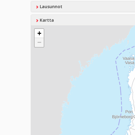
Lausunnot
Kartta
+
−