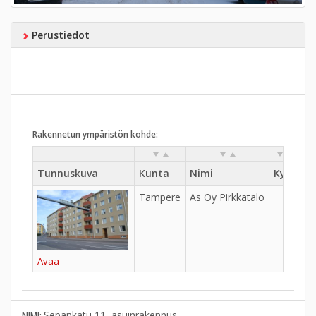
Perustiedot
Rakennetun ympäristön kohde:
Tunnuskuva
Kunta
Nimi
Kylä
Ka
Tampere
As Oy Pirkkatalo
V 
Avaa
Sepänkatu 11, asuinrakennus
NIMI: