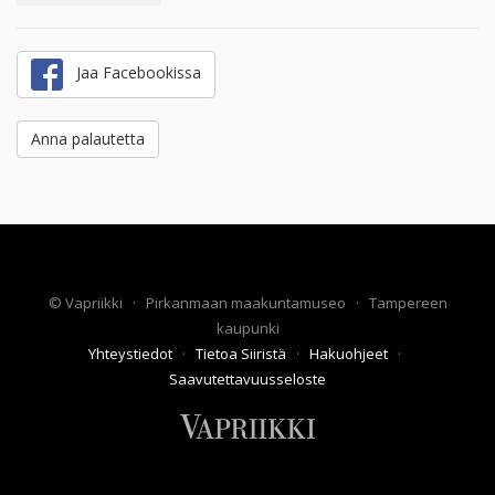
Jaa Facebookissa
Anna palautetta
©
Vapriikki
·
Pirkanmaan maakuntamuseo
·
Tampereen
kaupunki
Yhteystiedot
·
Tietoa Siiristä
·
Hakuohjeet
·
Saavutettavuusseloste