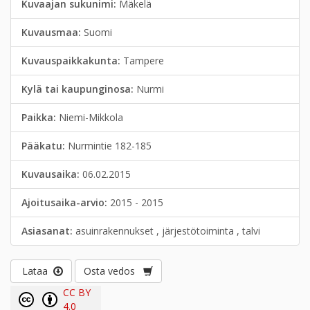
Kuvaajan sukunimi:
Mäkelä
Kuvausmaa:
Suomi
Kuvauspaikkakunta:
Tampere
Kylä tai kaupunginosa:
Nurmi
Paikka:
Niemi-Mikkola
Pääkatu:
Nurmintie 182-185
Kuvausaika:
06.02.2015
Ajoitusaika-arvio:
2015 - 2015
Asiasanat:
asuinrakennukset , järjestötoiminta , talvi
Lataa
Osta vedos
CC BY
4.0