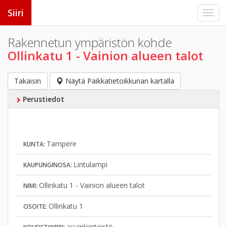
Siiri
Rakennetun ympäristön kohde
Ollinkatu 1 - Vainion alueen talot
Takaisin
Näytä Paikkatietoikkunan kartalla
Perustiedot
Tampere
KUNTA:
Lintulampi
KAUPUNGINOSA:
Ollinkatu 1 - Vainion alueen talot
NIMI:
Ollinkatu 1
OSOITE:
asuinkiinteistö