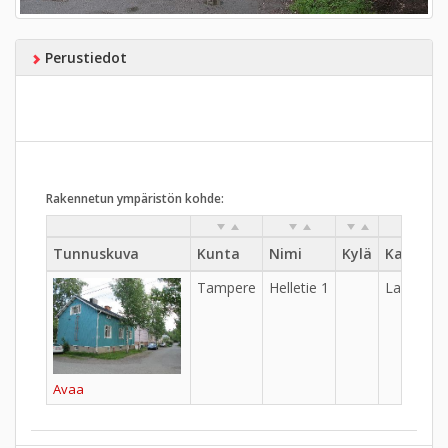
Perustiedot
Rakennetun ympäristön kohde:
Tunnuskuva
Kunta
Nimi
Kylä
Kaupung
Tampere
Helletie 1
Lappi
Avaa