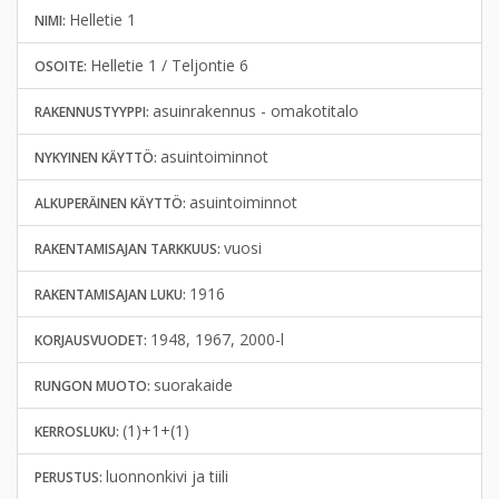
Helletie 1
NIMI:
Helletie 1 / Teljontie 6
OSOITE:
asuinrakennus - omakotitalo
RAKENNUSTYYPPI:
asuintoiminnot
NYKYINEN KÄYTTÖ:
asuintoiminnot
ALKUPERÄINEN KÄYTTÖ:
vuosi
RAKENTAMISAJAN TARKKUUS:
1916
RAKENTAMISAJAN LUKU:
1948, 1967, 2000-l
KORJAUSVUODET:
suorakaide
RUNGON MUOTO:
(1)+1+(1)
KERROSLUKU:
luonnonkivi ja tiili
PERUSTUS: