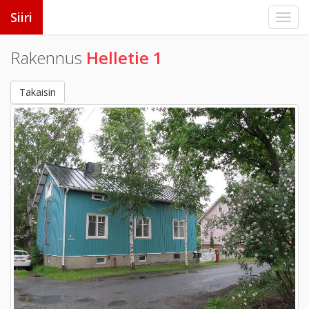
Siiri
Rakennus
Helletie 1
Takaisin