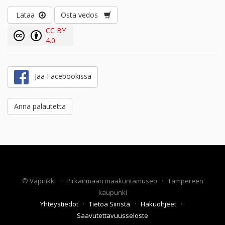
Lataa
Osta vedos
CC BY
4.0
Jaa Facebookissa
Anna palautetta
©
Vapriikki
·
Pirkanmaan maakuntamuseo
·
Tampereen
kaupunki
Yhteystiedot
·
Tietoa Siiristä
·
Hakuohjeet
·
Saavutettavuusseloste