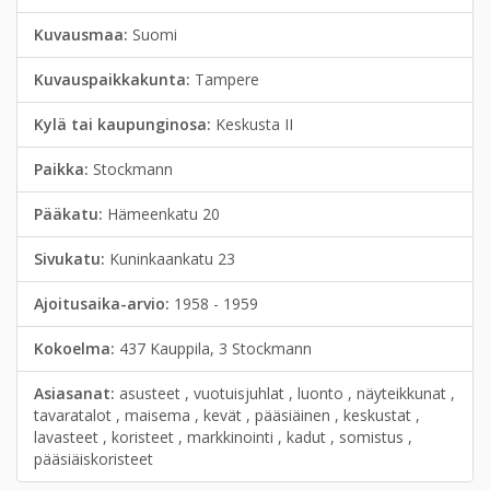
Kuvausmaa:
Suomi
Kuvauspaikkakunta:
Tampere
Kylä tai kaupunginosa:
Keskusta II
Paikka:
Stockmann
Pääkatu:
Hämeenkatu 20
Sivukatu:
Kuninkaankatu 23
Ajoitusaika-arvio:
1958 - 1959
Kokoelma:
437 Kauppila, 3 Stockmann
Asiasanat:
asusteet , vuotuisjuhlat , luonto , näyteikkunat ,
tavaratalot , maisema , kevät , pääsiäinen , keskustat ,
lavasteet , koristeet , markkinointi , kadut , somistus ,
pääsiäiskoristeet