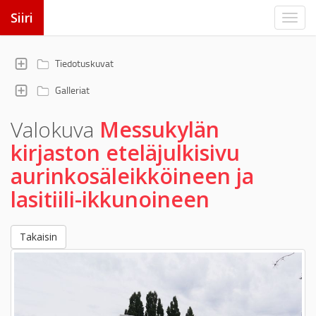
Siiri
Tiedotuskuvat
Galleriat
Valokuva
Messukylän
kirjaston eteläjulkisivu
aurinkosäleikköineen ja
lasitiili-ikkunoineen
Takaisin