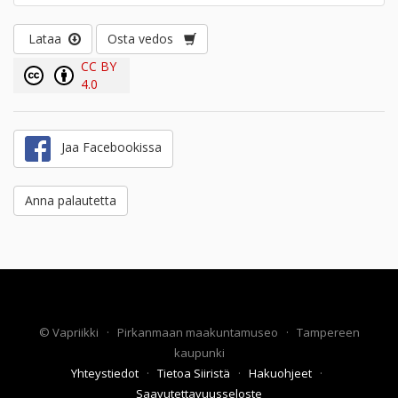
Lataa
Osta vedos
CC BY
4.0
Jaa Facebookissa
Anna palautetta
©
Vapriikki
·
Pirkanmaan maakuntamuseo
·
Tampereen
kaupunki
Yhteystiedot
·
Tietoa Siiristä
·
Hakuohjeet
·
Saavutettavuusseloste