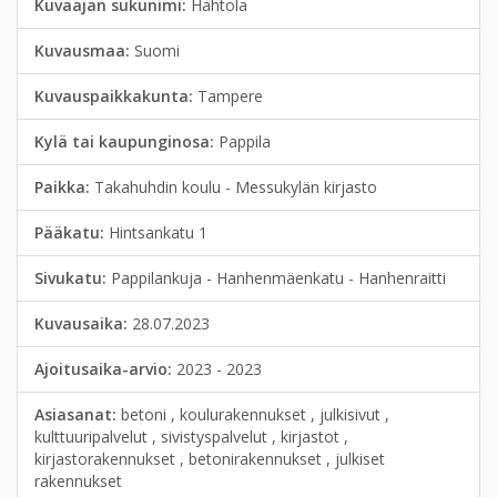
Kuvaajan sukunimi:
Hahtola
Kuvausmaa:
Suomi
Kuvauspaikkakunta:
Tampere
Kylä tai kaupunginosa:
Pappila
Paikka:
Takahuhdin koulu - Messukylän kirjasto
Pääkatu:
Hintsankatu 1
Sivukatu:
Pappilankuja - Hanhenmäenkatu - Hanhenraitti
Kuvausaika:
28.07.2023
Ajoitusaika-arvio:
2023 - 2023
Asiasanat:
betoni , koulurakennukset , julkisivut ,
kulttuuripalvelut , sivistyspalvelut , kirjastot ,
kirjastorakennukset , betonirakennukset , julkiset
rakennukset