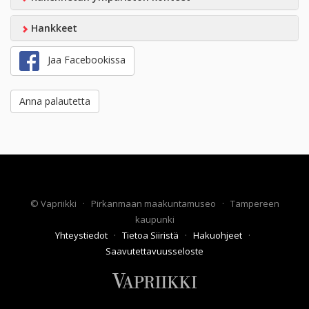
Hankkeet
Jaa Facebookissa
Anna palautetta
©
Vapriikki
·
Pirkanmaan maakuntamuseo
·
Tampereen
kaupunki
Yhteystiedot
·
Tietoa Siiristä
·
Hakuohjeet
·
Saavutettavuusseloste