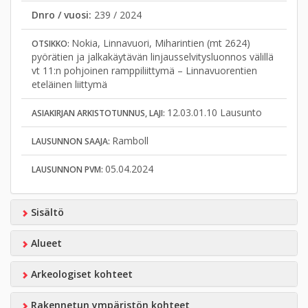
Dnro / vuosi:
239 / 2024
Nokia, Linnavuori, Miharintien (mt 2624)
OTSIKKO:
pyörätien ja jalkakäytävän linjausselvitysluonnos välillä
vt 11:n pohjoinen ramppiliittymä – Linnavuorentien
eteläinen liittymä
12.03.01.10 Lausunto
ASIAKIRJAN ARKISTOTUNNUS, LAJI:
Ramboll
LAUSUNNON SAAJA:
05.04.2024
LAUSUNNON PVM:
Sisältö
Alueet
Arkeologiset kohteet
Rakennetun ympäristön kohteet