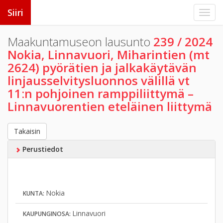
Siiri
Maakuntamuseon lausunto
239 / 2024
Nokia, Linnavuori, Miharintien (mt
2624) pyörätien ja jalkakäytävän
linjausselvitysluonnos välillä vt
11:n pohjoinen ramppiliittymä –
Linnavuorentien eteläinen liittymä
Takaisin
Perustiedot
Nokia
KUNTA:
Linnavuori
KAUPUNGINOSA: