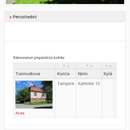
Perustiedot
Rakennetun ympäristön kohde:
Tunnuskuva
Kunta
Nimi
Kylä
Kaupu
Tampere
Kantotie 10
Lappi
Avaa