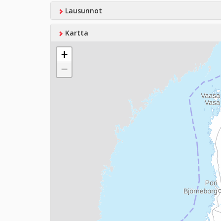
Lausunnot
Kartta
+
−