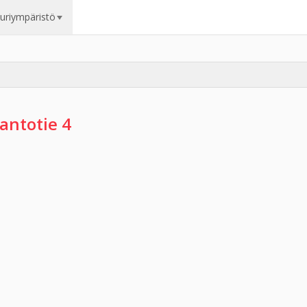
uuriympäristö
antotie 4