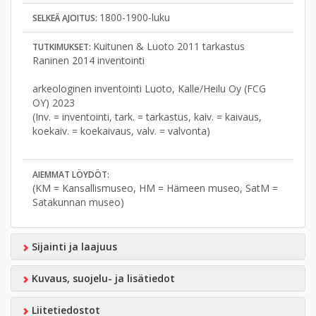
1800-1900-luku
SELKEÄ AJOITUS:
Kuitunen & Luoto 2011 tarkastus
TUTKIMUKSET:
Raninen 2014 inventointi
arkeologinen inventointi Luoto, Kalle/Heilu Oy (FCG
OY) 2023
(Inv. = inventointi, tark. = tarkastus, kaiv. = kaivaus,
koekaiv. = koekaivaus, valv. = valvonta)
AIEMMAT LÖYDÖT:
(KM = Kansallismuseo, HM = Hämeen museo, SatM =
Satakunnan museo)
Sijainti ja laajuus
Kuvaus, suojelu- ja lisätiedot
Liitetiedostot