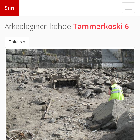
Siiri
Arkeologinen kohde
Tammerkoski 6
Takaisin