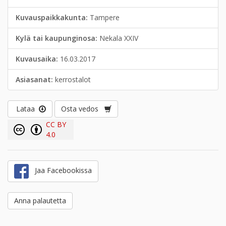
Kuvauspaikkakunta:
Tampere
Kylä tai kaupunginosa:
Nekala XXIV
Kuvausaika:
16.03.2017
Asiasanat:
kerrostalot
Lataa
Osta vedos
CC BY
4.0
Jaa Facebookissa
Anna palautetta