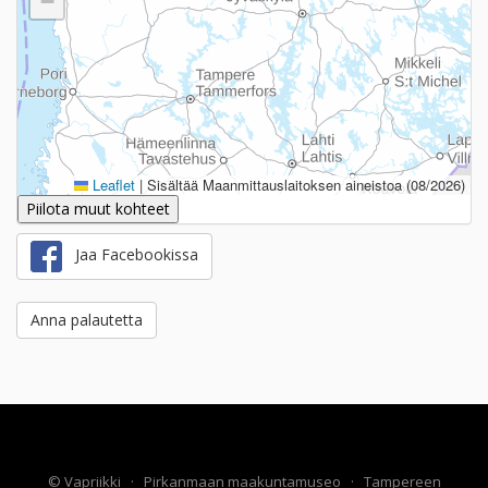
−
Leaflet
|
Sisältää Maanmittauslaitoksen aineistoa (08/2026)
Piilota muut kohteet
Jaa Facebookissa
Anna palautetta
©
Vapriikki
·
Pirkanmaan maakuntamuseo
·
Tampereen