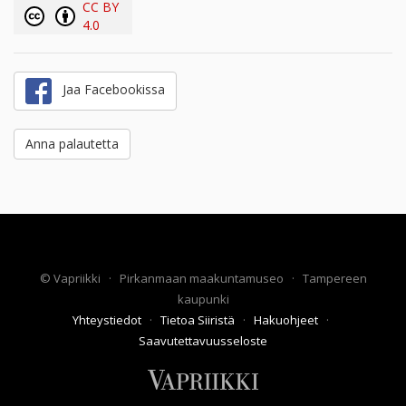
CC BY
4.0
Jaa Facebookissa
Anna palautetta
©
Vapriikki
·
Pirkanmaan maakuntamuseo
·
Tampereen
kaupunki
Yhteystiedot
·
Tietoa Siiristä
·
Hakuohjeet
·
Saavutettavuusseloste