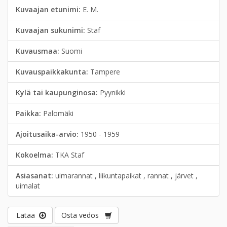
Kuvaajan etunimi:
E. M.
Kuvaajan sukunimi:
Staf
Kuvausmaa:
Suomi
Kuvauspaikkakunta:
Tampere
Kylä tai kaupunginosa:
Pyynikki
Paikka:
Palomäki
Ajoitusaika-arvio:
1950 - 1959
Kokoelma:
TKA Staf
Asiasanat:
uimarannat , liikuntapaikat , rannat , järvet ,
uimalat
Lataa
Osta vedos