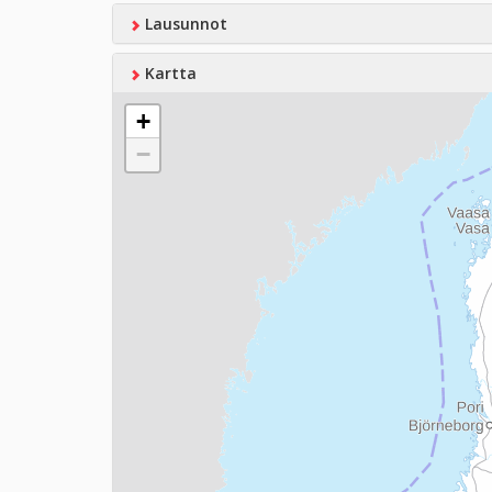
Lausunnot
Kartta
+
−