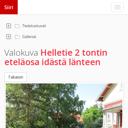
Siiri
Tiedotuskuvat
Galleriat
Valokuva
Helletie 2 tontin
eteläosa idästä länteen
Takaisin