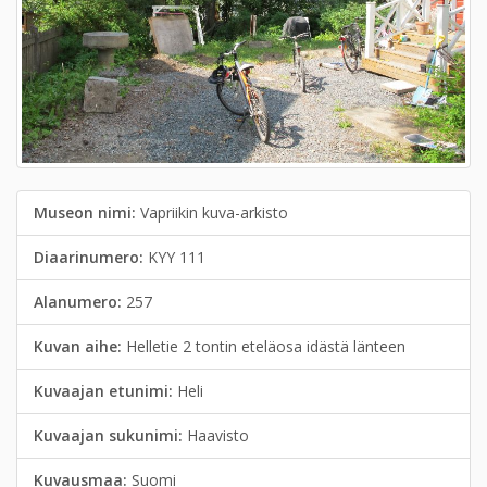
Museon nimi:
Vapriikin kuva-arkisto
Diaarinumero:
KYY 111
Alanumero:
257
Kuvan aihe:
Helletie 2 tontin eteläosa idästä länteen
Kuvaajan etunimi:
Heli
Kuvaajan sukunimi:
Haavisto
Kuvausmaa:
Suomi