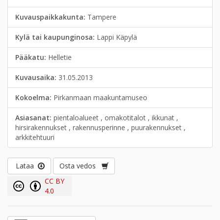
Kuvauspaikkakunta:
Tampere
Kylä tai kaupunginosa:
Lappi Käpylä
Pääkatu:
Helletie
Kuvausaika:
31.05.2013
Kokoelma:
Pirkanmaan maakuntamuseo
Asiasanat:
pientaloalueet , omakotitalot , ikkunat ,
hirsirakennukset , rakennusperinne , puurakennukset ,
arkkitehtuuri
Lataa
Osta vedos
CC BY
4.0