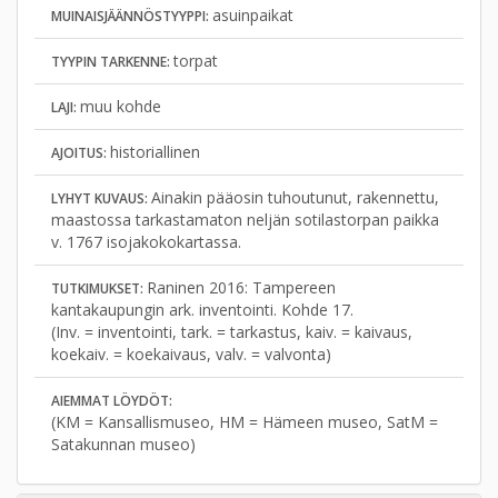
asuinpaikat
MUINAISJÄÄNNÖSTYYPPI:
torpat
TYYPIN TARKENNE:
muu kohde
LAJI:
historiallinen
AJOITUS:
Ainakin pääosin tuhoutunut, rakennettu,
LYHYT KUVAUS:
maastossa tarkastamaton neljän sotilastorpan paikka
v. 1767 isojakokokartassa.
Raninen 2016: Tampereen
TUTKIMUKSET:
kantakaupungin ark. inventointi. Kohde 17.
(Inv. = inventointi, tark. = tarkastus, kaiv. = kaivaus,
koekaiv. = koekaivaus, valv. = valvonta)
AIEMMAT LÖYDÖT:
(KM = Kansallismuseo, HM = Hämeen museo, SatM =
Satakunnan museo)