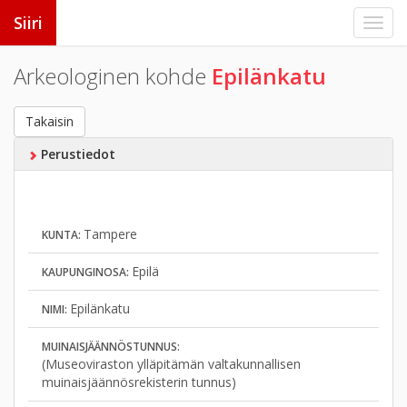
Siiri
Arkeologinen kohde
Epilänkatu
Takaisin
Perustiedot
Tampere
KUNTA:
Epilä
KAUPUNGINOSA:
Epilänkatu
NIMI:
MUINAISJÄÄNNÖSTUNNUS:
(Museoviraston ylläpitämän valtakunnallisen
muinaisjäännösrekisterin tunnus)