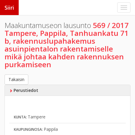
Siiri
Maakuntamuseon lausunto
569 / 2017
Tampere, Pappila, Tanhuankatu 71
b, rakennuslupahakemus
asuinpientalon rakentamiselle
mikä johtaa kahden rakennuksen
purkamiseen
Takaisin
Perustiedot
Tampere
KUNTA:
Pappila
KAUPUNGINOSA: