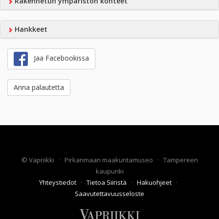
Rakennetun ympäristön kohteet
Hankkeet
Jaa Facebookissa
Anna palautetta
©
Vapriikki
·
Pirkanmaan maakuntamuseo
·
Tampereen
kaupunki
Yhteystiedot
·
Tietoa Siiristä
·
Hakuohjeet
·
Saavutettavuusseloste