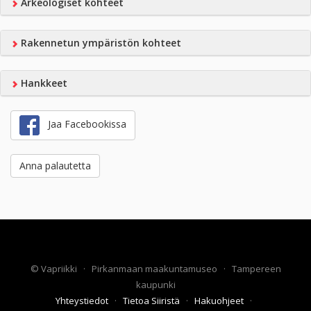
Arkeologiset kohteet
Rakennetun ympäristön kohteet
Hankkeet
Jaa Facebookissa
Anna palautetta
©
Vapriikki
·
Pirkanmaan maakuntamuseo
·
Tampereen
kaupunki
Yhteystiedot
·
Tietoa Siiristä
·
Hakuohjeet
·