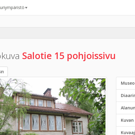
uuriympäristö
okuva
Salotie 15 pohjoissivu
in
Museo
Diaar
Alanu
Kuvan 
Kuvaaj