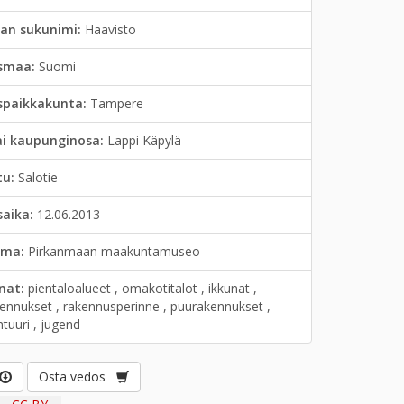
jan sukunimi:
Haavisto
smaa:
Suomi
spaikkakunta:
Tampere
ai kaupunginosa:
Lappi Käpylä
tu:
Salotie
saika:
12.06.2013
lma:
Pirkanmaan maakuntamuseo
anat:
pientaloalueet , omakotitalot , ikkunat ,
kennukset , rakennusperinne , puurakennukset ,
htuuri , jugend
Osta vedos