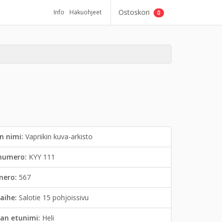
Ostoskori
Info
Hakuohjeet
0
n nimi:
Vapriikin kuva-arkisto
inumero:
KYY 111
mero:
567
aihe:
Salotie 15 pohjoissivu
an etunimi:
Heli