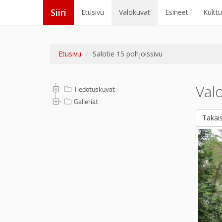
Siiri
Etusivu
Valokuvat
Esineet
Kultt
Etusivu
Salotie 15 pohjoissivu
Val
Tiedotuskuvat
Galleriat
Takais