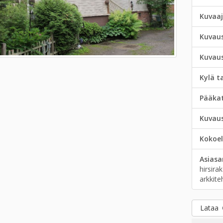
Kuvaa
Kuvau
Kuvau
Kylä t
Pääka
Kuvau
Kokoe
Asias
hirsira
arkkite
Lataa