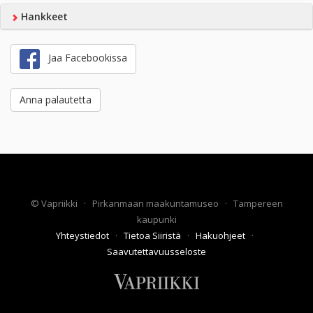
Hankkeet
Jaa Facebookissa
Anna palautetta
©
Vapriikki
·
Pirkanmaan maakuntamuseo
·
Tampereen
kaupunki
Yhteystiedot
·
Tietoa Siiristä
·
Hakuohjeet
·
Saavutettavuusseloste