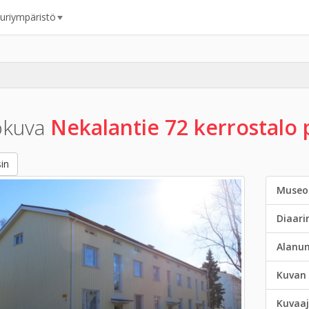
uuriympäristö
okuva
Nekalantie 72 kerrostalo 
in
Museo
Diaar
Alanu
Kuvan 
Kuvaaj