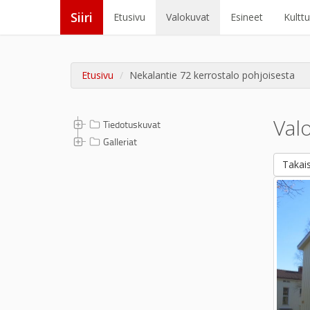
Siiri
Etusivu
Valokuvat
Esineet
Kultt
Etusivu
Nekalantie 72 kerrostalo pohjoisesta
Val
Tiedotuskuvat
Galleriat
Takais