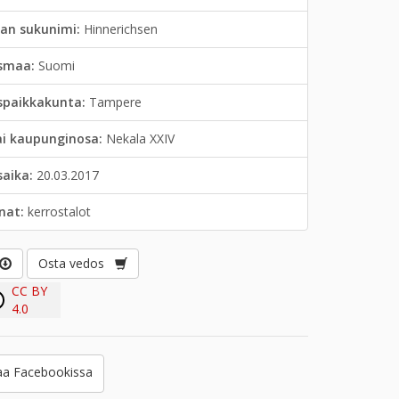
jan sukunimi:
Hinnerichsen
smaa:
Suomi
spaikkakunta:
Tampere
ai kaupunginosa:
Nekala XXIV
saika:
20.03.2017
anat:
kerrostalot
Osta vedos
CC BY
4.0
a Facebookissa