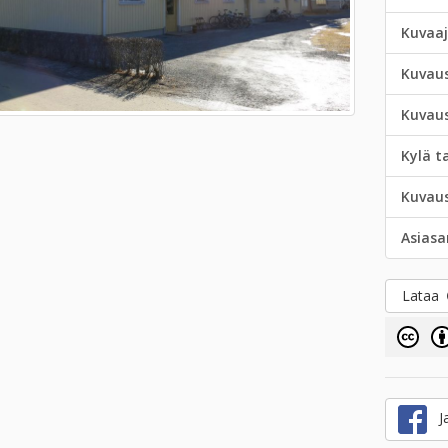
Kuvaa
Kuvau
Kuvau
Kylä t
Kuvau
Asias
Lataa
Ja