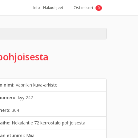
Ostoskori
Info
Hakuohjeet
0
pohjoisesta
n nimi:
Vapriikin kuva-arkisto
inumero:
kyy 247
mero:
304
aihe:
Nekalantie 72 kerrostalo pohjoisesta
an etunimi:
Miia